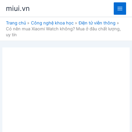
Nhảy
miui.vn
tới
Main
nội
Trang chủ
Công nghệ khoa học
Điện tử viễn thông
dung
Men
Có nên mua Xiaomi Watch không? Mua ở đâu chất lượng,
uy tín