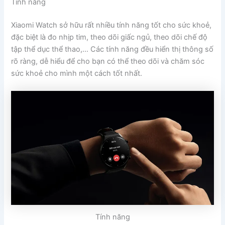
Tính năng
Xiaomi Watch sở hữu rất nhiều tính năng tốt cho sức khoẻ,
đặc biệt là đo nhịp tim, theo dõi giấc ngủ, theo dõi chế độ
tập thể dục thể thao,… Các tính năng đều hiển thị thông số
rõ ràng, dễ hiểu để cho bạn có thể theo dõi và chăm sóc
sức khoẻ cho mình một cách tốt nhất.
Tính năng