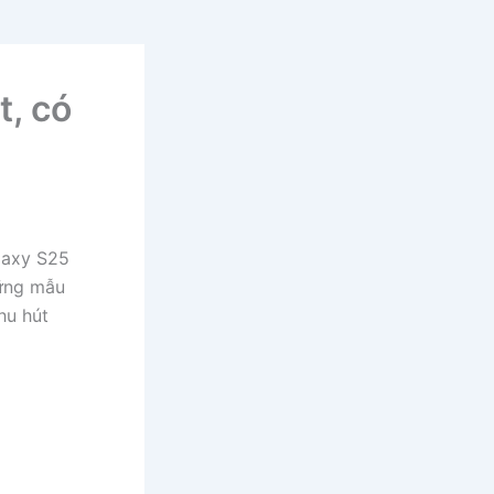
, có
laxy S25
hững mẫu
hu hút