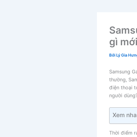
Samsu
gì mới
Bởi
Lý Gia Hư
Samsung Ga
thường, Sa
điện thoại 
người dùng?
Xem nha
Thời điểm r