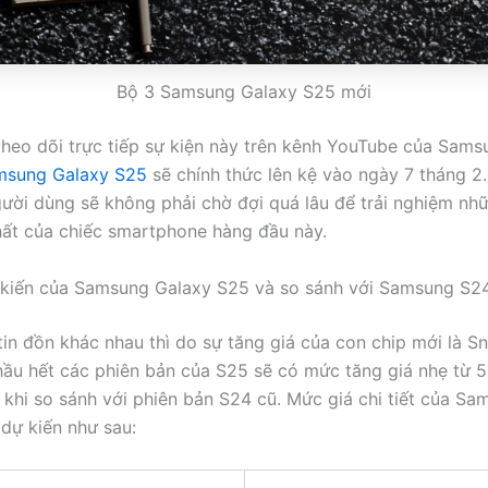
Bộ 3 Samsung Galaxy S25 mới
theo dõi trực tiếp sự kiện này trên kênh YouTube của Sams
msung Galaxy S25
sẽ chính thức lên kệ vào ngày 7 tháng 2. 
người dùng sẽ không phải chờ đợi quá lâu để trải nghiệm nhữ
ất của chiếc smartphone hàng đầu này.
kiến của Samsung Galaxy S25 và so sánh với Samsung S24
tin đồn khác nhau thì do sự tăng giá của con chip mới là 
 hầu hết các phiên bản của S25 sẽ có mức tăng giá nhẹ từ 
g khi so sánh với phiên bản S24 cũ. Mức giá chi tiết của S
dự kiến như sau: