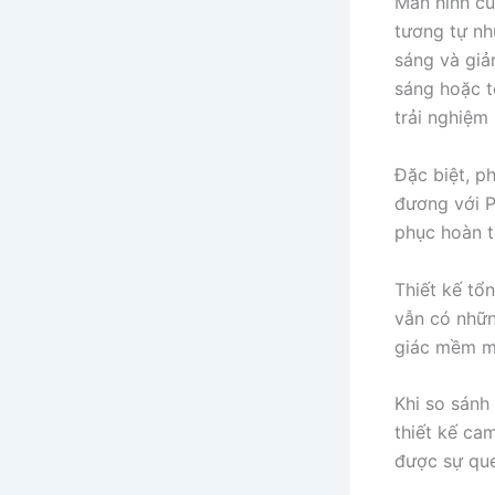
Màn hình củ
tương tự nh
sáng và giả
sáng hoặc t
trải nghiệm
Đặc biệt, p
đương với P
phục hoàn t
Thiết kế tổ
vẫn có nhữn
giác mềm mạ
Khi so sánh
thiết kế ca
được sự que