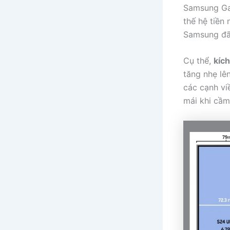
Samsung Ga
thế hệ tiền
Samsung đã 
Cụ thể,
kíc
tăng nhẹ lê
các cạnh vi
mái khi cầm