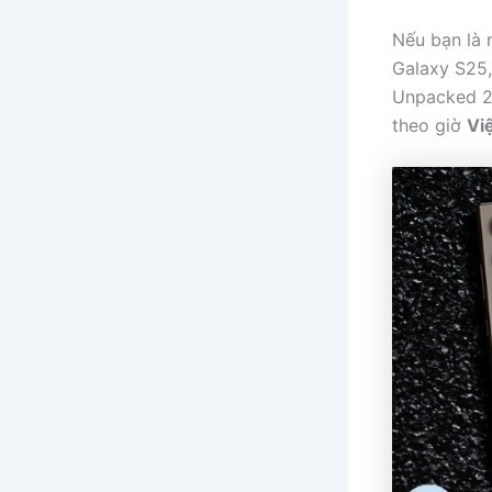
Nếu bạn là
Galaxy S25,
Unpacked 20
theo giờ
Vi