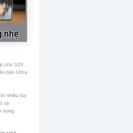
ép cho S25
ên bản Ultra
ới nhiều tùy
d và
âm xung