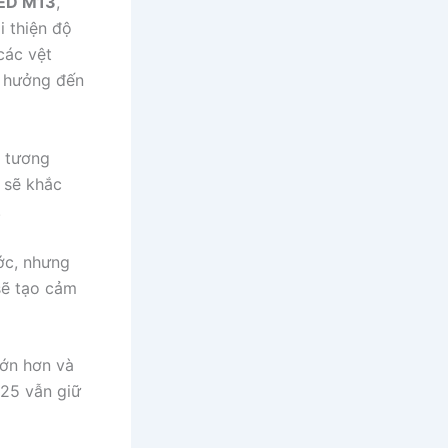
ED M13
,
i thiện độ
các vệt
h hưởng đến
tương
 sẽ khắc
.
ước, nhưng
sẽ tạo cảm
lớn hơn và
S25 vẫn giữ