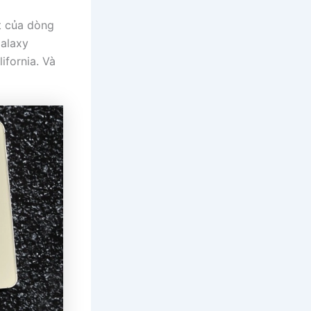
t của dòng
Galaxy
ifornia. Và