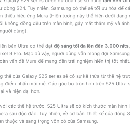
a Galaxy S25 series được dự đoán sẽ sử dụng
tấm nền OL
ư dòng S24. Tuy nhiên, Samsung có thể sẽ tối ưu hóa để cả
m thiểu hiệu ứng Mura (Hiện tượng này thể hiện dưới dạng 
ối không đồng đều trên màn hình, gây mất thẩm mỹ và ản
 người dùng).
hiên bản Ultra có thể đạt
độ sáng tối đa lên đến 3.000 nits,
ixel 9 Pro. Mặc dù vậy, người dùng vẫn mong đợi Samsung
oàn vấn đề Mura để mang đến trải nghiệm hiển thị tốt nhất
ng thể của Galaxy S25 series sẽ có sự kế thừa từ thế hệ tr
g điểm nhấn mới mẻ. Các góc bo tròn hơn trên S25 Ultra 
i và hiện đại hơn.
 với các thế hệ trước, S25 Ultra sẽ có kích thước màn hình 
mera sau độc đáo. Tuy nhiên, về cơ bản, thiết kế của dòng 
n thuộc và sang trọng vốn có của Samsung.