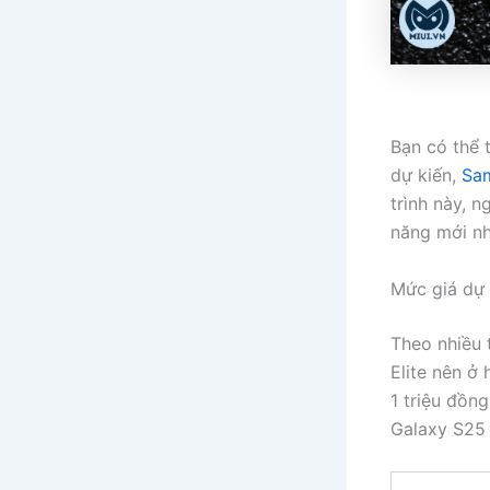
Bạn có thể 
dự kiến,
Sa
trình này, 
năng mới nh
Mức giá dự 
Theo nhiều 
Elite nên ở
1 triệu đồn
Galaxy S25 