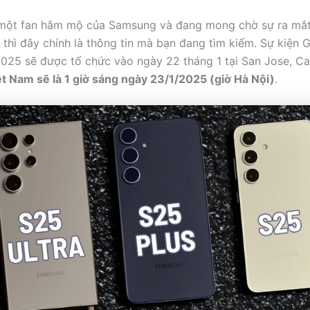
 một fan hâm mộ của Samsung và đang mong chờ sự ra mắ
 thì đây chính là thông tin mà bạn đang tìm kiếm. Sự kiện 
25 sẽ được tổ chức vào ngày 22 tháng 1 tại San Jose, Cal
ệt Nam sẽ là 1 giờ sáng ngày 23/1/2025 (giờ Hà Nội)
.