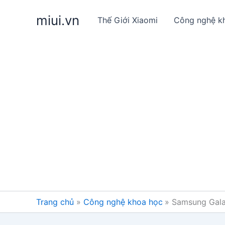
Nhảy
miui.vn
tới
Thế Giới Xiaomi
Công nghệ k
nội
dung
Trang chủ
Công nghệ khoa học
Samsung Galax