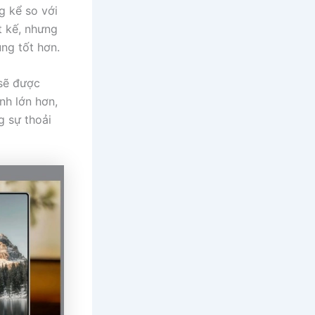
 kể so với
t kế, nhưng
ùng tốt hơn.
sẽ được
nh lớn hơn,
g sự thoải