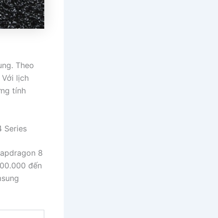
ung. Theo
Với lịch
ng tính
 Series
Snapdragon 8
500.000 đến
amsung