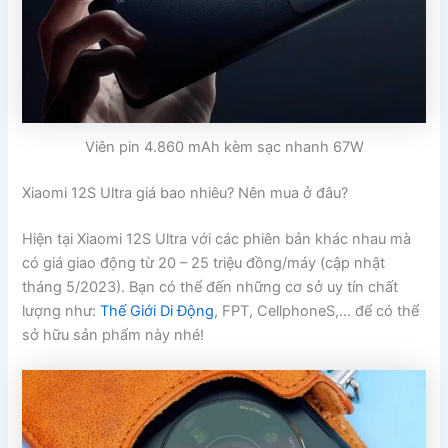
Viên pin 4.860 mAh kèm sạc nhanh 67W
Xiaomi 12S Ultra giá bao nhiêu? Nên mua ở đâu?
Hiện tại Xiaomi 12S Ultra với các phiên bản khác nhau mà
có giá giao động từ 20 – 25 triệu đồng/máy (cập nhật
tháng 5/2023). Bạn có thể đến những cơ sở uy tín chất
lượng như:
Thế Giới Di Động
, FPT, CellphoneS,… để có thể
sở hữu sản phẩm này nhé!