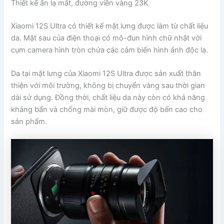
Thiết kế ấn lạ mắt, đường viền vàng 23K
Xiaomi 12S Ultra có thiết kế mặt lưng được làm từ chất liệu
da. Mặt sau của điện thoại có mô-đun hình chữ nhật với
cụm camera hình tròn chứa các cảm biến hình ảnh độc lạ.
Da tại mặt lưng của Xiaomi 12S Ultra được sản xuất thân
thiện với môi trường, không bị chuyển vàng sau thời gian
dài sử dụng. Đồng thời, chất liệu da này còn có khả năng
kháng bẩn và chống mài mòn, giữ được độ bến cao cho
sản phẩm.