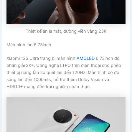
Thiết kế ấn lạ mắt, đường viền vàng 23K
Màn hình lớn 6.73inch
Xiaomi 12S Ultra trang bị màn hình
AMOLED
6.73inch độ
phân giải 2K+. Công nghệ LTPO trên điện thoại cho phép
thiết bị nâng tần số quét lên đến 120Hz. Màn hình có độ
sáng lên đến 1000nits, hỗ trợ thêm Dolby Vision và
HDR10+ mang đến trải nghiệm chân thực.