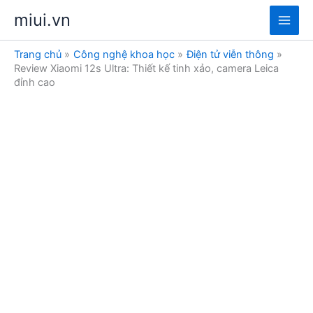
Nhảy
miui.vn
tới
Main
nội
Trang chủ
Công nghệ khoa học
Điện tử viễn thông
dung
Men
Review Xiaomi 12s Ultra: Thiết kế tinh xảo, camera Leica
đỉnh cao