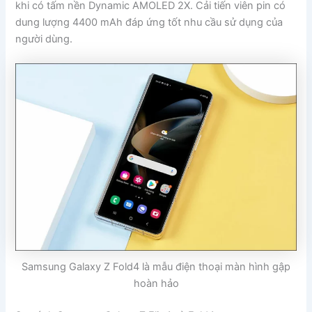
khi có tấm nền Dynamic AMOLED 2X. Cải tiến viên pin có
dung lượng 4400 mAh đáp ứng tốt nhu cầu sử dụng của
người dùng.
Samsung Galaxy Z Fold4 là mẫu điện thoại màn hình gập
hoàn hảo