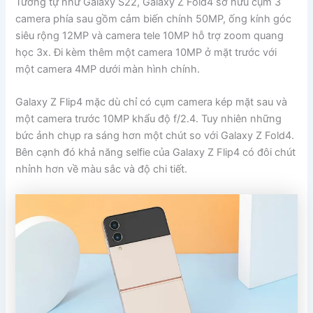
Tương tự như Galaxy S22, Galaxy Z Fold4 sở hữu cụm 3
camera phía sau gồm cảm biến chính 50MP, ống kính góc
siêu rộng 12MP và camera tele 10MP hỗ trợ zoom quang
học 3x. Đi kèm thêm một camera 10MP ở mặt trước với
một camera 4MP dưới màn hình chính.
Galaxy Z Flip4 mặc dù chỉ có cụm camera kép mặt sau và
một camera trước 10MP khẩu độ f/2.4. Tuy nhiên những
bức ảnh chụp ra sáng hơn một chút so với Galaxy Z Fold4.
Bên cạnh đó khả năng selfie của Galaxy Z Flip4 có đôi chút
nhỉnh hơn về màu sắc và độ chi tiết.