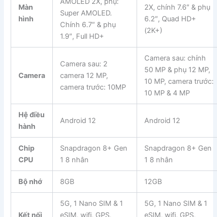
AMOLED 2X, phụ:
Màn
2X, chính 7.6″ & phụ
Super AMOLED.
hình
6.2″, Quad HD+
Chính 6.7″ & phụ
(2K+)
1.9″, Full HD+
Camera sau: chính
Camera sau: 2
50 MP & phụ 12 MP,
Camera
camera 12 MP,
10 MP, camera trước:
camera trước: 10MP
10 MP & 4 MP
Hệ điều
Android 12
Android 12
hành
Chip
Snapdragon 8+ Gen
Snapdragon 8+ Gen
CPU
1 8 nhân
1 8 nhân
Bộ nhớ
8GB
12GB
5G, 1 Nano SIM & 1
5G, 1 Nano SIM & 1
Kết nối
eSIM, wifi, GPS,
eSIM, wifi, GPS,