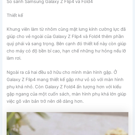
So sánh Samsung Galaxy Z Flip4 và Fold4
Thiết kế
Khung viên làm từ nhôm cùng mặt lưng kính cường lực đã
giúp cho vẻ ngoài của Galaxy Z Flip4 và Fold4 thêm phần
quý phái và sang trọng. Bên cạnh đó thiết kế này còn giúp
cho máy có độ bền bỉ cao, hạn chế những hư hỏng nếu lỡ
làm rơi.
Ngoài ra cả hai đều sở hữu cho mình màn hình gập. Ở
Galaxy Z Flip4 mang thiết kế gập như vỏ sò với màn hình
phụ khá nhỏ. Còn Galaxy Z Fold4 ấn tượng hơn với kiểu
gập ngang của một cuốn sách, màn hình phụ khá lớn giúp
việc gõ văn bản trở nên dễ dàng hơn.