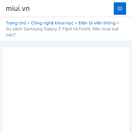
Nhảy
miui.vn
tới
Main
nội
Trang chủ
Công nghệ khoa học
Điện tử viễn thông
dung
Men
So sánh Samsung Galaxy Z Flip4 và Fold4. Nên mua loại
nào?