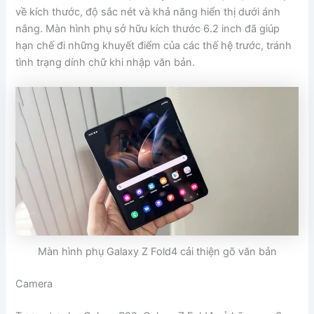
về kích thước, độ sắc nét và khả năng hiển thị dưới ánh
nắng. Màn hình phụ sở hữu kích thước 6.2 inch đã giúp
hạn chế đi những khuyết điểm của các thế hệ trước, tránh
tình trạng dính chữ khi nhập văn bản.
Màn hình phụ Galaxy Z Fold4 cải thiện gõ văn bản
Camera