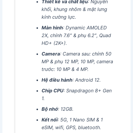
Thiết kế và chất liệu
: Nguyên
khối, khung nhôm & mặt lưng
kính cường lực.
Màn hình
: Dynamic AMOLED
2X, chính 7.6″ & phụ 6.2″, Quad
HD+ (2K+).
Camera
: Camera sau: chính 50
MP & phụ 12 MP, 10 MP, camera
trước: 10 MP & 4 MP.
Hệ điều hành
: Android 12.
Chip CPU
: Snapdragon 8+ Gen
1.
Bộ nhớ
: 12GB.
Kết nối
: 5G, 1 Nano SIM & 1
eSIM, wifi, GPS, bluetooth.