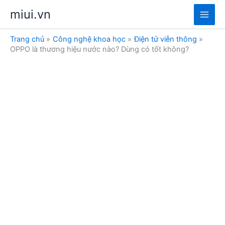
Nhảy
miui.vn
tới
Main
nội
Trang chủ
Công nghệ khoa học
Điện tử viễn thông
dung
Men
OPPO là thương hiệu nước nào? Dùng có tốt không?