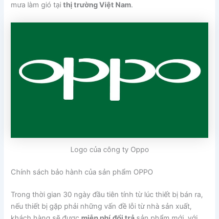
mưa làm gió tại
thị trường Việt Nam
.
Logo của công ty Oppo
Chính sách bảo hành của sản phẩm OPPO
Trong thời gian 30 ngày đầu tiên tính từ lúc thiết bị bán ra,
nếu thiết bị gặp phải những vấn đề lỗi từ nhà sản xuất,
khách hàng sẽ được
miễn phí
đổi trả
sản phẩm mới, với