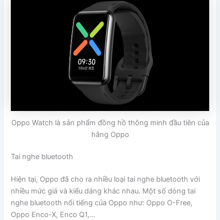
Oppo Watch là sản phẩm đồng hồ thông minh đầu tiên của
hãng Oppo
Tai nghe bluetooth
Hiện tại, Oppo đã cho ra nhiều loại tai nghe bluetooth với
nhiều mức giá và kiểu dáng khác nhau. Một số dòng tai
nghe bluetooth nổi tiếng của Oppo như: Oppo O-Free,
Oppo Enco-X, Enco Q1,…