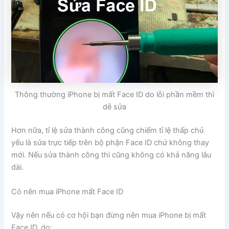
Thông thường iPhone bị mất Face ID do lỗi phần mềm thì
dễ sửa
Hơn nữa, tỉ lệ sửa thành công cũng chiếm tỉ lệ thấp chủ
yếu là sửa trực tiếp trên bộ phận Face ID chứ không thay
mới. Nếu sửa thành công thì cũng không có khả năng lâu
dài.
Có nên mua iPhone mất Face ID
Vậy nên nếu có cơ hội bạn đừng nên mua iPhone bị mất
Face ID, do: