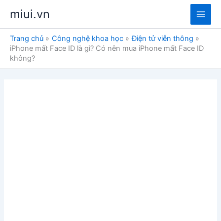
Nhảy
miui.vn
tới
Main
nội
Trang chủ
Công nghệ khoa học
Điện tử viễn thông
dung
Men
iPhone mất Face ID là gì? Có nên mua iPhone mất Face ID
không?