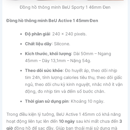
Đồng hồ thông minh BeU Sporty 1 46mm Đen
Đồng hồ thông minh BeU Active 1 45mm Đen
Độ phân giải
: 240 x 240 pixels.
Chất liệu dây
: Silicone.
Kích thước, khối lượng
: Dài 50mm – Ngang
45mm – Dày 13,1mm – Nặng 54g.
Theo dõi sức khỏe
: Đo huyết áp, theo dõi nhịp
tim 24h, tính lượng calories tiêu thụ, theo dõi giấc
ngủ, theo dõi chu kỳ kinh nguyệt, nhắc nhở ít vận
động, đo nhịp tim và đếm số bước chân.
Thời gian sử dụng pin
: Khoảng 10 ngày.
Trong điều kiện lý tưởng, BeU Active 1 45mm có khả năng
hoạt động liên tục lên đến
10 ngày
sau khi mất chưa đến
3
giờ
đồng hồ để sạc đầy. Giúp bạn thoải mái sử dụng mà