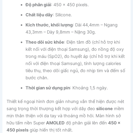
Độ phân giải
: 450 x 450 pixels.
Chất liệu dây
: Silicone.
Kích thước, khối lượng
: Dài 44,4mm – Ngang
43,3mm – Dày 9,8mm – Nặng 30g.
Theo dõi sức khỏe
: Điện tâm đồ (chỉ hỗ trợ khi
kết nối với điện thoại Samsung), đo nồng độ oxy
trong máu (SpO2), đo huyết áp (chỉ hỗ trợ khi kết
nối với điện thoại Samsung), tính lượng calories
tiêu thụ, theo dõi giấc ngủ, đo nhịp tim và đếm số
bước chân.
Thời gian sử dụng pin
: Khoảng 1,5 ngày.
Thiết kế ngoại hình đơn giản nhưng vẫn thể hiện được nét
sang trọng thời thượng kết hợp với dây đeo
silicone
mềm
mịn thân thiện với da tay và thoáng mồ hôi. Màn hình sở
hữu tấm nền Super
AMOLED
độ phân giải lên đến
450 x
450 pixels
giúp hiển thị tốt nhất.