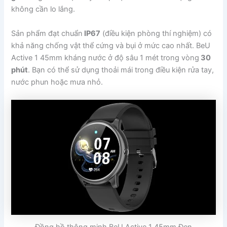
không cần lo lắng.
Sản phẩm đạt chuẩn
IP67
(điều kiện phòng thí nghiệm) có
khả năng chống vật thể cứng và bụi ở mức cao nhất. BeU
Active 1 45mm kháng nước ở độ sâu 1 mét trong vòng
30
phút
. Bạn có thể sử dụng thoải mái trong điều kiện rửa tay,
nước phun hoặc mưa nhỏ.
Đồng hồ thông minh BeU Active 1 45mm Đen