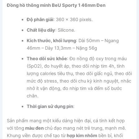
Đồng hồ thông minh BeU Sporty 1 46mm Đen
Độ phân giải
: 360 x 360 pixels.
Chất liệu dây
: Silicone.
Kích thước, khối lượng
: Dài 50mm – Ngang
46mm – Dày 13,3mm – Nặng 56g
Theo dõi sức khỏe
: Đo nồng độ oxy trong máu
(SpO2), đo huyết áp, theo dõi nhịp tim 4h, tính
lượng calories tiêu thụ, theo dõi giấc ngủ, theo dõi
mức độ stress, theo dõi chu kỳ kinh nguyệt, nhắc
nhở ít vận động, đo nhịp tim và đếm số bước
chân.
Thời gian sử dụng pin
:
Sản phẩm mang một kiểu dáng hiện đại, cá tính kết hợp
với tông
màu đen
chủ đạo mang nét trẻ trung, mạnh mẽ.
Khung viền được chế tạo từ
hợp kim nhôm
bền bỉ, khối