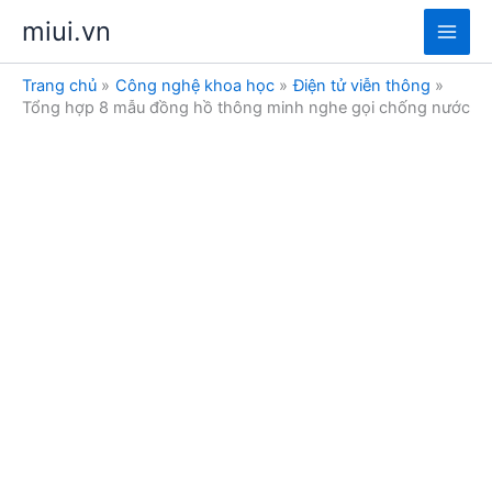
Nhảy
miui.vn
tới
Main
nội
Trang chủ
Công nghệ khoa học
Điện tử viễn thông
dung
Men
Tổng hợp 8 mẫu đồng hồ thông minh nghe gọi chống nước