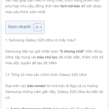
viết này giúp bạn hiểu rõ từng màu, chọn đúng phiên bản
phù hợp nhu cầu, đồng thời nắm
lịch mở bán
để săn được
màu yêu thích sớm nhất.
Xem nhanh
1. Samsung Galaxy S26 Ultra có mấy màu?
Samsung tiếp tục giữ chiến lược
“ít nhưng chất”
trên dòng
Ultra: tập trung vài
màu chủ lực
dễ nhận diện, thêm một số
màu độc quyền để tạo độ hiếm.
1.1. Tổng số màu sắc chính thức Galaxy S26 Ultra
Dựa trên các
bản render
từ nhà bán lẻ Nga và xu hướng
Samsung những năm gần đây, Galaxy S26 Ultra dự kiến sẽ
có:
4 màu thương mại chính
(bán rộng rãi): Đen (Black),