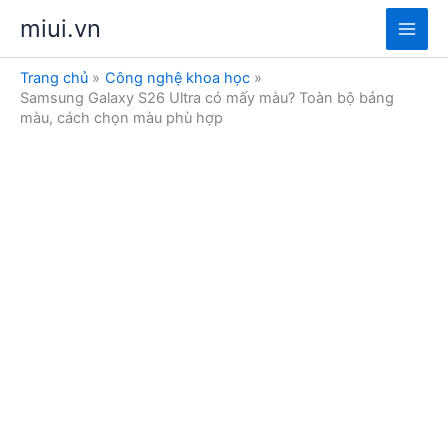
Nhảy
miui.vn
tới
Main
nội
Trang chủ
Công nghệ khoa học
dung
Men
Samsung Galaxy S26 Ultra có mấy màu? Toàn bộ bảng
màu, cách chọn màu phù hợp