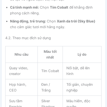
Cá tính mạnh mẽ:
Chọn
Tím Cobalt
để khẳng định
phong cách riêng.
Năng động, trẻ trung:
Chọn
Xanh da trời (Sky Blue)
cho cảm giác tươi mới hằng ngày.
4.2. Theo mục đích sử dụng
Màu tốt
Nhu cầu
Lý do
nhất
Quay video,
Nổi bật, dễ lên
Tím Cobalt
creator
hình
Họp hành,
Đen /
Tối giản, chuyên
CEO
Trắng
nghiệp
Sưu tầm
Silver
Màu hiếm, độc
flagship
Shadow
quyền