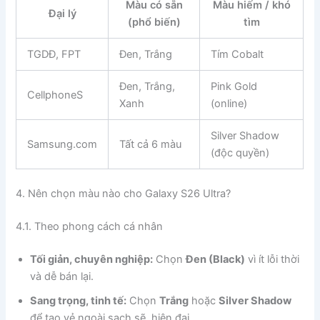
Màu có sẵn
Màu hiếm / khó
Đại lý
(phổ biến)
tìm
TGDĐ, FPT
Đen, Trắng
Tím Cobalt
Đen, Trắng,
Pink Gold
CellphoneS
Xanh
(online)
Silver Shadow
Samsung.com
Tất cả 6 màu
(độc quyền)
4. Nên chọn màu nào cho Galaxy S26 Ultra?
4.1. Theo phong cách cá nhân
Tối giản, chuyên nghiệp:
Chọn
Đen (Black)
vì ít lỗi thời
và dễ bán lại.
Sang trọng, tinh tế:
Chọn
Trắng
hoặc
Silver Shadow
để tạo vẻ ngoài sạch sẽ, hiện đại.