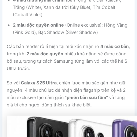
Trắng (White), Xanh da trời (Sky Blue), Tím Cobalt
(Cobalt Violet)
2 màu độc quyền online
(Online exclusive): Hồng Vàng
(Pink Gold), Bạc Shadow (Silver Shadow)
Các bản render rò rỉ hiện tại mới xác nhận rõ
4 màu cơ bản
,
trong khi
2 màu độc quyền
nhiều khả năng sẽ được công
bố sau, tương tự cách Samsung từng làm với các thế hệ S
Ultra trước.
So với
Galaxy S25 Ultra
, chiến lược màu sắc gần như giữ
nguyên: 4 màu chủ lực để nhận diện flagship trên kệ và 2
màu exclusive tạo cảm giác
“phiên bản sưu tầm”
và tăng
giá trị cho người dùng thích sự khác biệt.