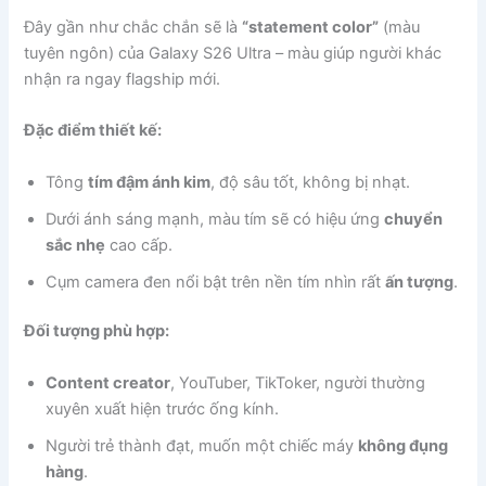
Đây gần như chắc chắn sẽ là
“statement color”
(màu
tuyên ngôn) của Galaxy S26 Ultra – màu giúp người khác
nhận ra ngay flagship mới.
Đặc điểm thiết kế:
Tông
tím đậm ánh kim
, độ sâu tốt, không bị nhạt.
Dưới ánh sáng mạnh, màu tím sẽ có hiệu ứng
chuyển
sắc nhẹ
cao cấp.
Cụm camera đen nổi bật trên nền tím nhìn rất
ấn tượng
.
Đối tượng phù hợp:
Content creator
, YouTuber, TikToker, người thường
xuyên xuất hiện trước ống kính.
Người trẻ thành đạt, muốn một chiếc máy
không đụng
hàng
.