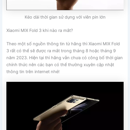
Kéo dài thời gian sử dụng với viên pin lớn
Xiaomi MIX Fold 3 khi nào ra mắt?
Theo một số nguồn thông tin từ hãng thì Xiaomi MIX Fold
3 rất có thể sẽ được ra mắt trong tháng 8 hoặc tháng 9
năm 2023. Hiện tại thì hãng vẫn chưa có công bố thời gian
chính thức nên các bạn có thể thường xuyên cập nhật
thông tin trên internet nhé!