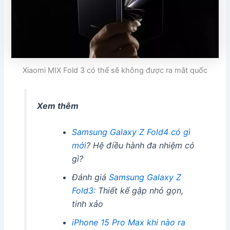
Xiaomi MIX Fold 3 có thể sẽ không được ra mắt quốc
Xem thêm
Samsung Galaxy Z Fold4 có gì
mới
? Hệ điều hành đa nhiệm có
gì?
Đánh giá
Samsung Galaxy Z
Fold3
: Thiết kế gập nhỏ gọn,
tinh xảo
iPhone 15 Pro Max khi nào ra