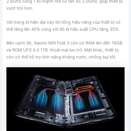
2.8Ghz cùng 1 lõi mạnh mẽ có tần số 2.0GHz, giúp thiết bị
vượt trội hơn.
Với trang bị hiện đại này thì tổng hiệu năng của thiết bị có
thể tăng lên 40% cùng với đó là hiệu suất CPU tăng 35%.
Bên cạnh đó, Xiaomi MIX Fold 3 còn có RAM lên đến 16GB
và ROM UFS 4.0 1TB thoải mái lưu trữ. Mặt khác, thiết bị
còn có thể hỗ trợ tính năng kháng nước, chống bụi tốt.