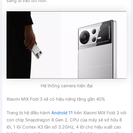
sáng đi vào tốt hơn.
Hệ thống camera hiện đại
Xiaomi MIX Fold 3 sẽ có hiệu năng tăng gần 40%
Trang bị hệ điều hành
Android 11
trên Xiaomi MIX Fold 3 với
con chip Snapdragon 8 Gen 2. CPU của máy sẽ sở hữu 8
lõi, 1 lõi Cortex-X3 tần số 3.2GHz, 4 lõi cho hiệu xuất cao