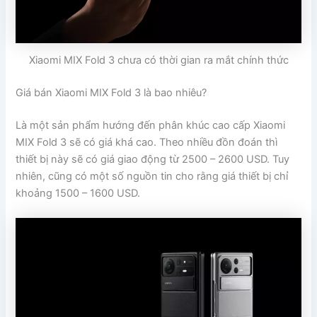
Xiaomi MIX Fold 3 chưa có thời gian ra mắt chính thức
Giá bán Xiaomi MIX Fold 3 là bao nhiêu?
Là một sản phẩm hướng đến phân khúc cao cấp Xiaomi
MIX Fold 3 sẽ có giá khá cao. Theo nhiều đồn đoán thì
thiết bị này sẽ có giá giao động từ 2500 – 2600 USD. Tuy
nhiên, cũng có một số nguồn tin cho rằng giá thiết bị chỉ
khoảng 1500 – 1600 USD.