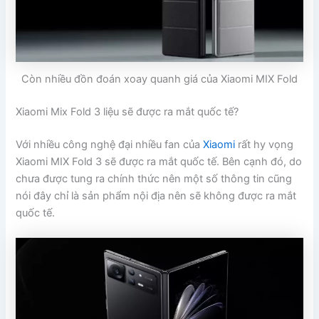
Còn nhiều đồn đoán xoay quanh giá của Xiaomi MIX Fold
Xiaomi Mix Fold 3 liệu sẽ được ra mắt quốc tế?
Với nhiều công nghệ đại nhiều fan của
Xiaomi
rất hy vọng
Xiaomi MIX Fold 3 sẽ được ra mắt quốc tế. Bên cạnh đó, do
chưa được tung ra chính thức nên một số thông tin cũng
nói đây chỉ là sản phẩm nội địa nên sẽ không được ra mắt
quốc tế.