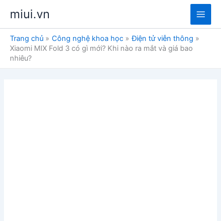
Nhảy
miui.vn
tới
Main
nội
Trang chủ
Công nghệ khoa học
Điện tử viễn thông
dung
Men
Xiaomi MIX Fold 3 có gì mới? Khi nào ra mắt và giá bao
nhiêu?