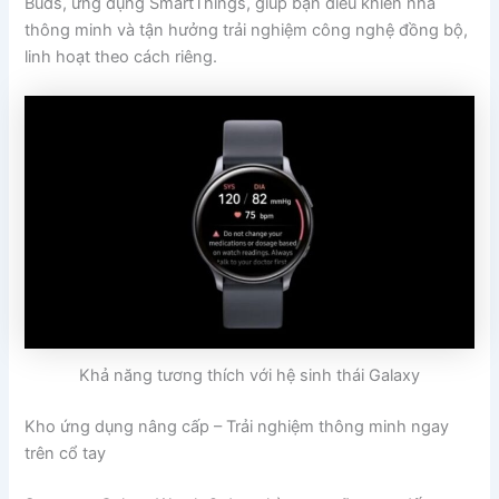
Buds, ứng dụng SmartThings, giúp bạn điều khiển nhà
thông minh và tận hưởng trải nghiệm công nghệ đồng bộ,
linh hoạt theo cách riêng.
Khả năng tương thích với hệ sinh thái Galaxy
Kho ứng dụng nâng cấp – Trải nghiệm thông minh ngay
trên cổ tay