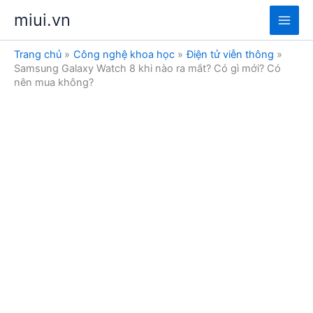
Nhảy
miui.vn
tới
Main
nội
Trang chủ
Công nghệ khoa học
Điện tử viễn thông
dung
Men
Samsung Galaxy Watch 8 khi nào ra mắt? Có gì mới? Có
nên mua không?