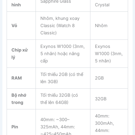
Sapphire Glass
hình
Crystal
Nhôm, khung xoay
Vỏ
Classic (Watch 8
Nhôm
Classic)
Exynos W1000 (3nm,
Exynos
Chip xử
5 nhân) hoặc nâng
W1000 (3nm,
lý
cấp
5 nhân)
Tối thiểu 2GB (có thể
RAM
2GB
lên 3GB)
Bộ nhớ
Tối thiểu 32GB (có
32GB
trong
thể lên 64GB)
40mm:
40mm: ~300–
300mAh,
Pin
325mAh, 44mm:
44mm:
~425–450mAh