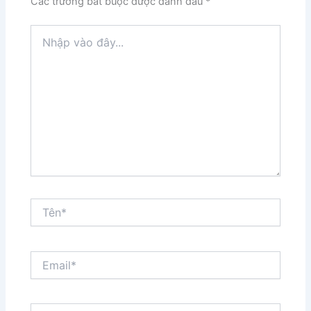
Các trường bắt buộc được đánh dấu
*
Nhập
vào
đây...
Tên*
Email*
Trang