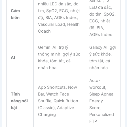
Sensor, 13
nhiều LED đa sắc, đo
LED đa sắc,
Cảm
tim, SpO2, ECG, nhiệt
đo tim, SpO2,
biến
độ, BIA, AGEs Index,
ECG, nhiệt
Vascular Load, Health
độ, BIA,
Coach
AGEs Index
Gemini AI, trợ lý
Galaxy AI, gợi
thông minh, gợi ý sức
ý sức khỏe,
AI
khỏe, tóm tắt, cá
tóm tắt, cá
nhân hóa
nhân hóa
Auto-
App Shortcuts, Now
workout,
Tính
Bar, Watch Face
Sleep Apnea,
năng nổi
Shuffle, Quick Button
Energy
bật
(Classic), Adaptive
Score,
Charging
Personalized
FTP