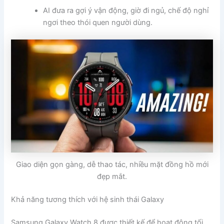
AI đưa ra gợi ý vận động, giờ đi ngủ, chế độ nghỉ
ngơi theo thói quen người dùng.
Giao diện gọn gàng, dễ thao tác, nhiều mặt đồng hồ mới
đẹp mắt.
Khả năng tương thích với hệ sinh thái Galaxy
Samsung Galaxy Watch 8 được thiết kế để hoạt động tối