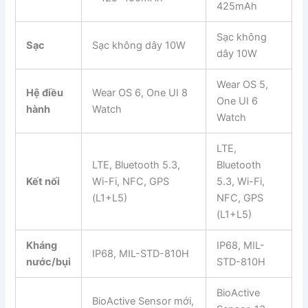
425mAh
Sạc không
Sạc
Sạc không dây 10W
dây 10W
Wear OS 5,
Hệ điều
Wear OS 6, One UI 8
One UI 6
hành
Watch
Watch
LTE,
LTE, Bluetooth 5.3,
Bluetooth
Kết nối
Wi-Fi, NFC, GPS
5.3, Wi-Fi,
(L1+L5)
NFC, GPS
(L1+L5)
Kháng
IP68, MIL-
IP68, MIL-STD-810H
nước/bụi
STD-810H
BioActive
BioActive Sensor mới,