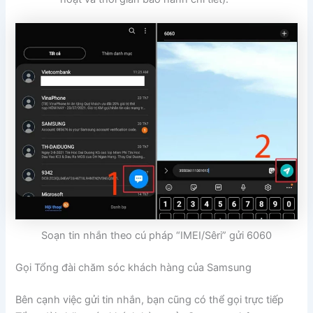
Soạn tin nhắn theo cú pháp “IMEI/Sêri” gửi 6060
Gọi Tổng đài chăm sóc khách hàng của Samsung
Bên cạnh việc gửi tin nhắn, bạn cũng có thể gọi trực tiếp