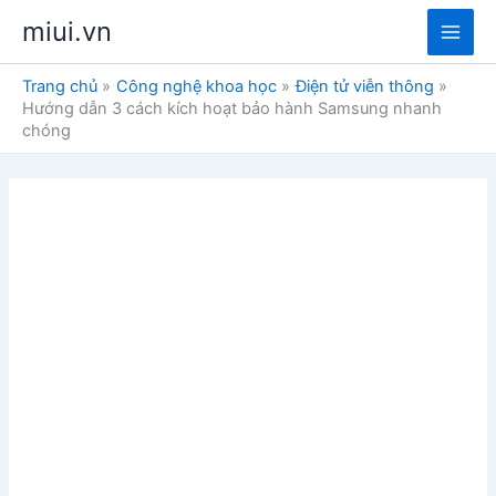
Nhảy
miui.vn
tới
Main
nội
Trang chủ
Công nghệ khoa học
Điện tử viễn thông
dung
Men
Hướng dẫn 3 cách kích hoạt bảo hành Samsung nhanh
chóng