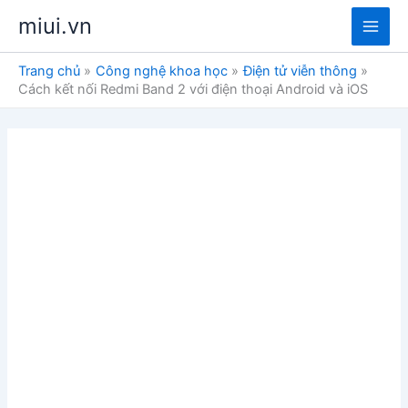
Nhảy
miui.vn
tới
Main
nội
Trang chủ
Công nghệ khoa học
Điện tử viễn thông
dung
Men
Cách kết nối Redmi Band 2 với điện thoại Android và iOS