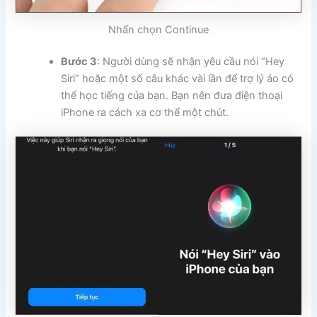
Nhấn chọn Continue
Bước 3
: Người dùng sẽ nhận yêu cầu nói “Hey
Siri” hoặc một số câu khác vài lần để trợ lý ảo có
thể học tiếng của bạn. Bạn nên đưa điện thoại
iPhone ra cách xa cơ thể một chút.