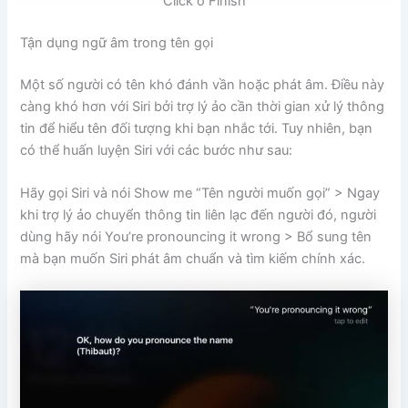
Click ô Finish
Tận dụng ngữ âm trong tên gọi
Một số người có tên khó đánh vần hoặc phát âm. Điều này
càng khó hơn với Siri bởi trợ lý ảo cần thời gian xử lý thông
tin để hiểu tên đối tượng khi bạn nhắc tới. Tuy nhiên, bạn
có thể huấn luyện Siri với các bước như sau:
Hãy gọi Siri và nói Show me “Tên người muốn gọi” > Ngay
khi trợ lý ảo chuyển thông tin liên lạc đến người đó, người
dùng hãy nói You’re pronouncing it wrong > Bổ sung tên
mà bạn muốn Siri phát âm chuẩn và tìm kiếm chính xác.