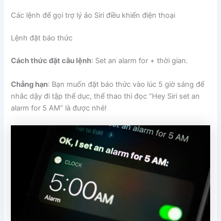
Các lệnh để gọi trợ lý ảo Siri điều khiển điện thoại
Lệnh đặt báo thức
Cách thức đặt câu lệnh
: Set an alarm for + thời gian.
Chẳng hạn
: Bạn muốn đặt báo thức vào lúc 5 giờ sáng để
nhắc dậy đi tập thể dục, thể thao thì đọc “Hey Siri set an
alarm for 5 AM” là được nhé!