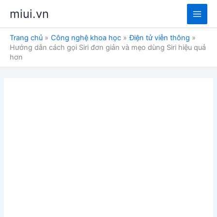
Nhảy
miui.vn
tới
Main
nội
Trang chủ
Công nghệ khoa học
Điện tử viễn thông
dung
Men
Hướng dẫn cách gọi Siri đơn giản và mẹo dùng Siri hiệu quả
hơn