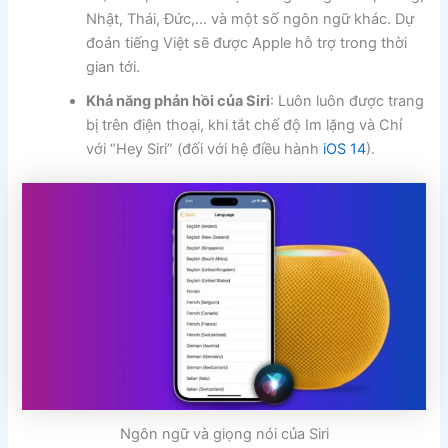
Nhật, Thái, Đức,… và một số ngôn ngữ khác. Dự
đoán tiếng Việt sẽ được Apple hỗ trợ trong thời
gian tới.
Khả năng phản hồi của Siri
: Luôn luôn được trang
bị trên điện thoại, khi tắt chế độ Im lặng và Chỉ
với “Hey Siri” (đối với hệ điều hành
iOS 14
).
Ngôn ngữ và giọng nói của Siri