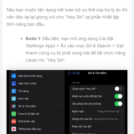
Nếu bạn muốn tận dụng hết toàn bộ ưu thế của trợ lý ảo thì
nên đào tại lại giọng nói cho “Hey Siri” tại phần thiết lập
tính năng ban đầu.
Bước 1
: Đầu tiên, bạn mở ứng dụng Cài đặt
(Settings App) > Ấn vào mục Siri & Search > Gạt
thanh công cụ từ phải sang trái để tắt chức năng
Listen for “Hey Siri”.