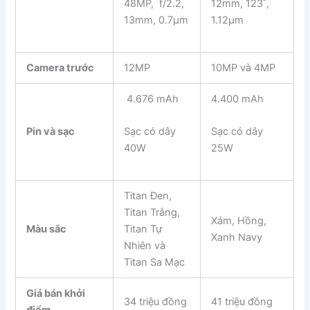
48MP, f/2.2,
12mm, 123˚,
13mm, 0.7µm
1.12µm
Camera trước
12MP
10MP và 4MP
4.676 mAh
4.400 mAh
Pin và sạc
Sạc có dây
Sạc có dây
40W
25W
Titan Đen,
Titan Trắng,
Xám, Hồng,
Màu sắc
Titan Tự
Xanh Navy
Nhiên và
Titan Sa Mạc
Giá bán khởi
34 triệu đồng
41 triệu đồng
điểm