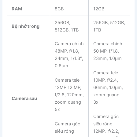
RAM
8GB
12GB
256GB,
256GB, 512GB,
Bộ nhớ trong
512GB, 1TB
1TB
Camera chính
Camera chính
48MP, f/1.8,
50 MP, f/1.8,
24mm, 1/1.3″,
23mm, 1.0µm
0.6µm
Camera tele
Camera tele
10MP, f/2.4,
12MP 12 MP,
66mm, 1.0µm,
f/2.8, 120mm,
zoom quang
Camera sau
zoom quang
3x
5x
Camera góc
Camera góc
siêu rộng
siêu rộng
12MP, f/2.2,