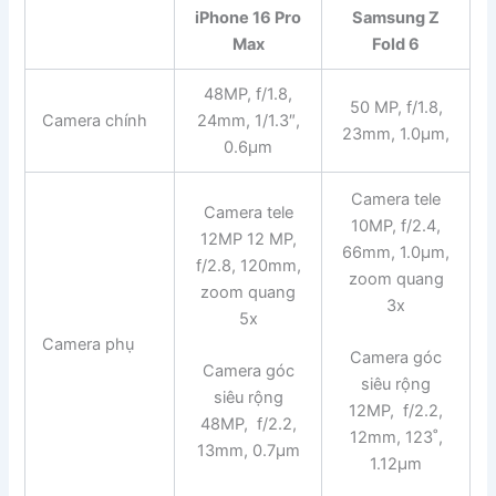
iPhone 16 Pro
Samsung Z
Max
Fold 6
48MP, f/1.8,
50 MP, f/1.8,
Camera chính
24mm, 1/1.3″,
23mm, 1.0µm,
0.6µm
Camera tele
Camera tele
10MP, f/2.4,
12MP 12 MP,
66mm, 1.0µm,
f/2.8, 120mm,
zoom quang
zoom quang
3x
5x
Camera phụ
Camera góc
Camera góc
siêu rộng
siêu rộng
12MP, f/2.2,
48MP, f/2.2,
12mm, 123˚,
13mm, 0.7µm
1.12µm