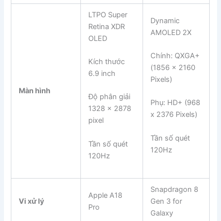
LTPO Super
Dynamic
Retina XDR
AMOLED 2X
OLED
Chính: QXGA+
Kích thước
(1856 x 2160
6.9 inch
Pixels)
Màn hình
Độ phân giải
Phụ: HD+ (968
1328 x 2878
x 2376 Pixels)
pixel
Tần số quét
Tần số quét
120Hz
120Hz
Snapdragon 8
Apple A18
Vi xử lý
Gen 3 for
Pro
Galaxy