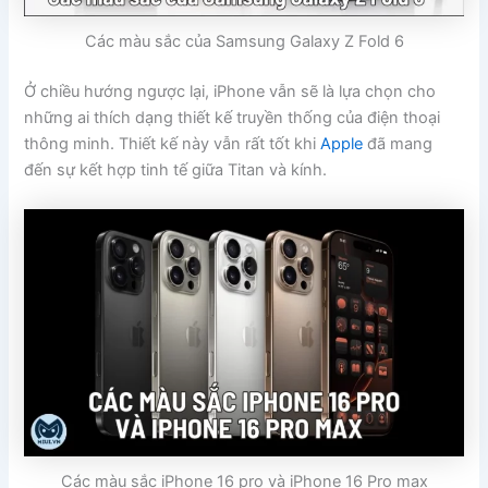
Các màu sắc của Samsung Galaxy Z Fold 6
Ở chiều hướng ngược lại, iPhone vẫn sẽ là lựa chọn cho
những ai thích dạng thiết kế truyền thống của điện thoại
thông minh. Thiết kế này vẫn rất tốt khi
Apple
đã mang
đến sự kết hợp tinh tế giữa Titan và kính.
Các màu sắc iPhone 16 pro và iPhone 16 Pro max