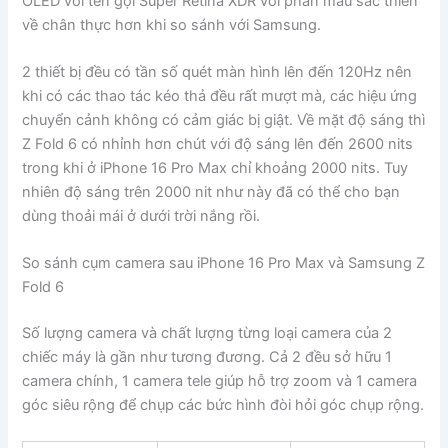
OLED với tên gọi Super Retina XDR với phần màu sắc thiên
về chân thực hơn khi so sánh với Samsung.
2 thiết bị đều có tần số quét màn hình lên đến 120Hz nên
khi có các thao tác kéo thả đều rất mượt mà, các hiệu ứng
chuyển cảnh không có cảm giác bị giật. Về mặt độ sáng thì
Z Fold 6 có nhỉnh hơn chút với độ sáng lên đến 2600 nits
trong khi ở iPhone 16 Pro Max chỉ khoảng 2000 nits. Tuy
nhiên độ sáng trên 2000 nit như này đã có thể cho bạn
dùng thoải mái ở dưới trời nắng rồi.
So sánh cụm camera sau iPhone 16 Pro Max và Samsung Z
Fold 6
Số lượng camera và chất lượng từng loại camera của 2
chiếc máy là gần như tương đương. Cả 2 đều sở hữu 1
camera chính, 1 camera tele giúp hỗ trợ zoom và 1 camera
góc siêu rộng để chụp các bức hình đòi hỏi góc chụp rộng.