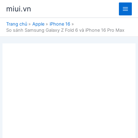
Nhảy
miui.vn
tới
Main
nội
Trang chủ
Apple
iPhone 16
dung
Men
So sánh Samsung Galaxy Z Fold 6 và iPhone 16 Pro Max