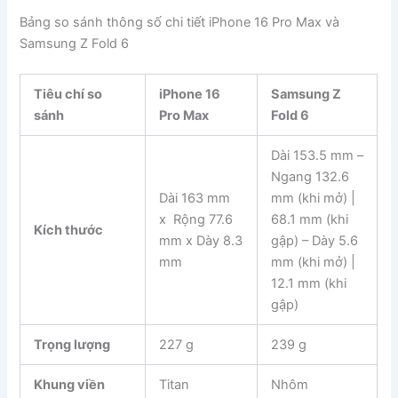
Bảng so sánh thông số chi tiết iPhone 16 Pro Max và
Samsung Z Fold 6
Tiêu chí so
iPhone 16
Samsung Z
sánh
Pro Max
Fold 6
Dài 153.5 mm –
Ngang 132.6
Dài 163 mm
mm (khi mở) |
x Rộng 77.6
68.1 mm (khi
Kích thước
mm x Dày 8.3
gập) – Dày 5.6
mm
mm (khi mở) |
12.1 mm (khi
gập)
Trọng lượng
227 g
239 g
Khung viền
Titan
Nhôm